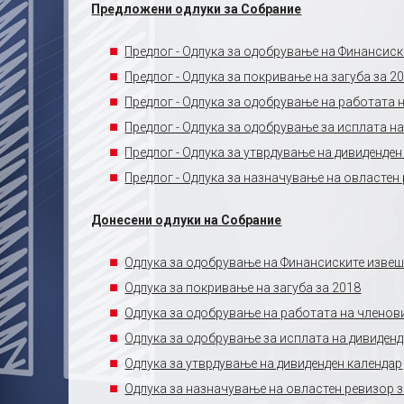
Предложени одлуки за Собрание
Предлог - Одлука за одобрување на Финансиск
Предлог - Одлука за покривање на загуба за 2
Предлог - Одлука за одобрување на работата 
Предлог - Одлука за одобрување за исплата н
Предлог - Одлука за утврдување на дивиденден
Предлог - Одлука за назначување на овластен
Донесени одлуки на Собрание
Одлука за одобрување на Финансиските извеш
Одлука за покривање на загуба за 2018
Одлука за одобрување на работата на членови
Одлука за одобрување за исплата на дивиден
Одлука за утврдување на дивиденден календар
Одлука за назначување на овластен ревизор з