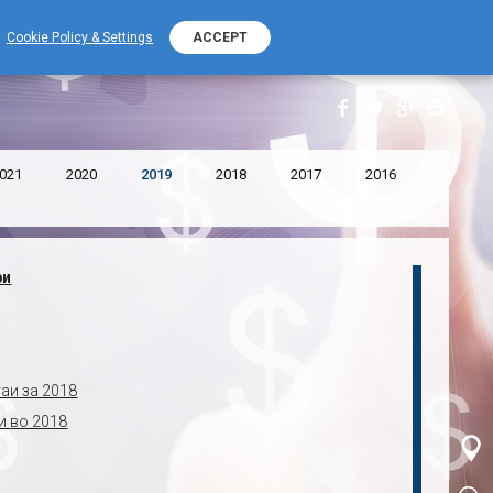
+389 (0) 2 2532 000
Контакт телефон
Cookie Policy & Settings
ACCEPT
собрание на акционери
2019
021
2020
2019
2018
2017
2016
ри
аи за 2018
и во 2018