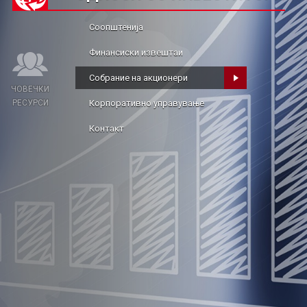
Соопштенија
Финансиски извештаи
Собрание на акционери
ЧОВЕЧКИ
РЕСУРСИ
Корпоративно управување
Контакт