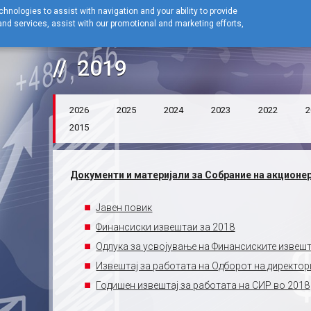
hnologies to assist with navigation and your ability to provide
nd services, assist with our promotional and marketing efforts,
Home
Односи со инвеститори
Собрание на акционери
Годишно 
2019
2026
2025
2024
2023
2022
2
2015
Документи и материјали за Собрание на акционе
Јавен повик
Финансиски извештаи за 2018
Одлука за усвојување на Финансиските извешт
Извештај за работата на Одборот на директор
Годишен извештај за работата на СИР во 2018