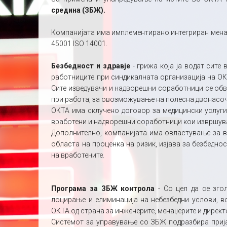
средина (ЗБЖ).
Компанијата има имплементирано интегриран менаџм
45001 ISO 14001.
Безбедност и здравје
- грижа која ја водат сите 
работниците при синдикалната организација на ОКТ
Сите изведувачи и надворешни соработници се обв
при работа, за овозможување на полесна двонасоч
ОКТА има склучено договор за медицински услуги
вработени и надворешни соработници кои извршува
Дополнително, компанијата има овластување за в
областа на проценка на ризик, изјава за безбедно
на вработените.
Програмa за ЗБЖ контрола
- Со цел да се зго
лоцирање и елиминација на небезбедни услови, в
ОКТА од страна за инженерите, менаџерите и директ
Системот за управување со ЗБЖ подразбира прија