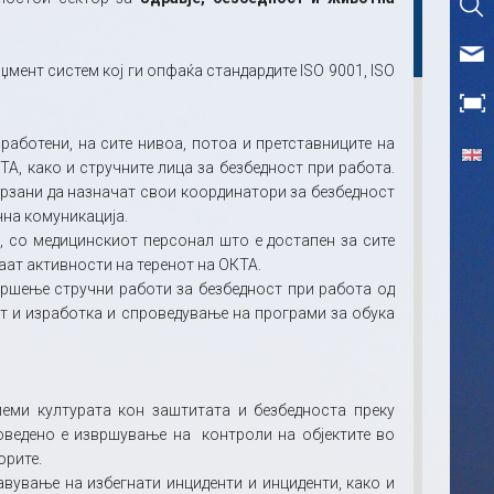
ент систем кој ги опфаќа стандардите ISO 9001, ISO
вработени, на сите нивоа, потоа и претставниците на
А, како и стручните лица за безбедност при работа.
рзани да назначат свои координатори за безбедност
на комуникација.
, со медицинскиот персонал што е достапен за сите
ат активности на теренот на ОКТА.
ршење стручни работи за безбедност при работа од
ст и изработка и спроведување на програми за обука
леми културата кон заштитата и безбедноста преку
оведено е извршување на контроли на објектите во
орите.
вување на избегнати инциденти и инциденти, како и