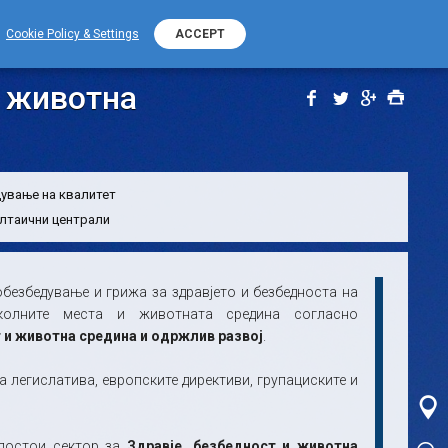
+389 (0) 2 2532 000
Контакт телефон
Cookie Policy & Settings
ACCEPT
 средина
и животна
ување на квалитет
лтаични централи
обезбедување и грижа за здравјето и безбедноста на
 околните места и животната средина согласно
т и животна средина и одржлив развој
.
легислатива, европските директиви, групациските и
 постои сектор за
Здравје, безбедност и животна