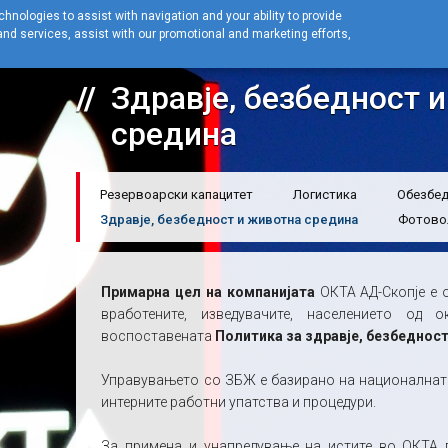
hnologies to assist with navigation and your ability to provide
nd services, assist with our promotional and marketing efforts,
Home
За ОКТА
Наши услуги
Здравје, безбедност и животна
Здравје, безбедност 
средина
Резервоарски капацитет
Логистика
Обезбед
Здравје, безбедност и животна средина
Фотово
Примарна цел на компанијата
ОКТА АД-Скопје е 
вработените, изведувачите, населението од
воспоставената
Политика за здравје, безбеднос
Управувањето со ЗБЖ е базирано на националната 
интерните работни упатства и процедури.
За примена и унапредување на истите во ОКТА