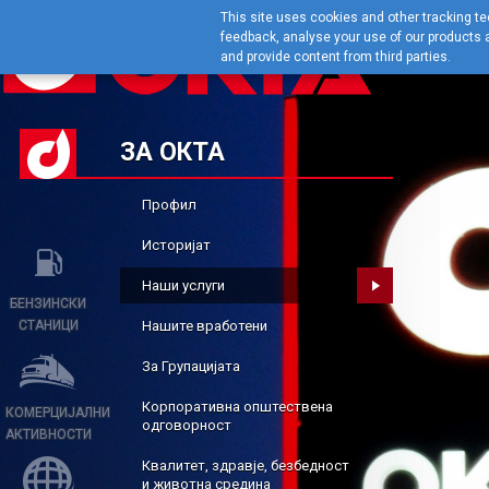
This site uses cookies and other tracking tec
feedback, analyse your use of our products a
and provide content from third parties.
ЗА ОКТА
Профил
Историјат
Наши услуги
БЕНЗИНСКИ
СТАНИЦИ
Нашите вработени
За Групацијата
Корпоративна општествена
КОМЕРЦИЈАЛНИ
одговорност
АКТИВНОСТИ
Квалитет, здравје, безбедност
и животна средина