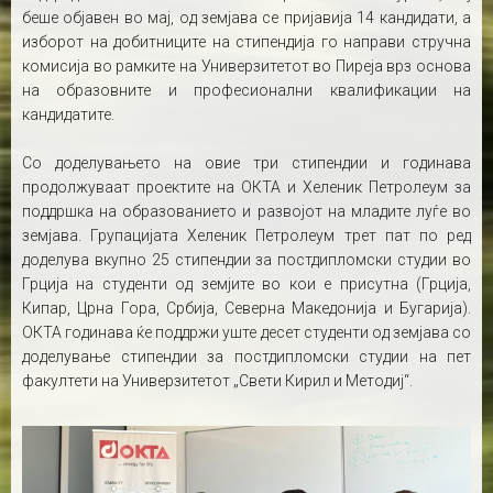
беше објавен во мај, од земјава се пријавија 14 кандидати, а
изборот на добитниците на стипендија го направи стручна
комисија во рамките на Универзитетот во Пиреја врз основа
на образовните и професионални квалификации на
кандидатите.
Со доделувањето на овие три стипендии и годинава
продолжуваат проектите на ОКТА и Хеленик Петролеум за
поддршка на образованието и развојот на младите луѓе во
земјава. Групацијата Хеленик Петролеум трет пат по ред
доделува вкупно 25 стипендии за постдипломски студии во
Грција на студенти од земјите во кои е присутна (Грција,
Кипар, Црна Гора, Србија, Северна Македонија и Бугарија).
ОКТА годинава ќе поддржи уште десет студенти од земјава со
доделување стипендии за постдипломски студии на пет
факултети на Универзитетот „Свети Кирил и Методиј“.