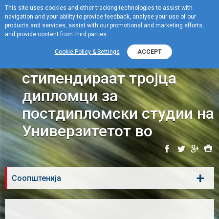
This site uses cookies and other tracking technologies to assist with
navigation and your ability to provide feedback, analyse your use of our
Menu
products and services, assist with our promotional and marketing efforts,
and provide content from third parties.
ОКТА и Хеленик
Cookie Policy & Settings
ACCEPT
Петролеум ќе
стипендираат тројца
дипломци за
постдипломски студии на
Универзитетот во
+
Соопштенија