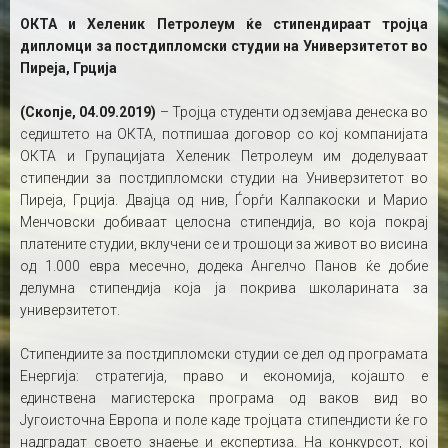
ОКТА и Хеленик Петролеум ќе стипендираат тројца
дипломци за постдипломски студии на Универзитетот во
Пиреја, Грција
(Скопје, 04.09.2019)
– Тројца студенти од земјава денеска во
седиштето на ОКТА, потпишаа договор со кој компанијата
ОКТА и Групацијата Хеленик Петролеум им доделуваат
стипендии за постдипломски студии на Универзитетот во
Пиреја, Грција. Двајца од нив, Ѓорѓи Калпакоски и Марио
Менчовски добиваат целосна стипендија, во која покрај
платените студии, вклучени се и трошоци за живот во висина
од 1.000 евра месечно, додека Ангелчо Панов ќе добие
делумна стипендија која ја покрива школарината за
универзитетот.
Стипендиите за постдипломски студии се дел од програмата
Енергија: стратегија, право и економија, којашто е
единствена магистерска програма од ваков вид во
Југоисточна Европа и поле каде тројцата стипендисти ќе го
надградат своето знаење и експертиза. На конкурсот, кој