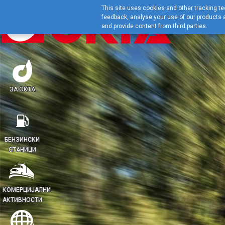
This site uses cookies and other tracking tec
feedback, analyse your use of our products a
and provide content from third parties.
ЗА ОКТА
БЕНЗИНСКИ
СТАНИЦИ
КОМЕРЦИЈАЛНИ
АКТИВНОСТИ