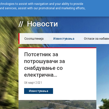
hnologies to assist with navigation and your ability to provide
nd services, assist with our promotional and marketing efforts,
Home
Новости
Известувања
Новости
Соопштенија
Известувања
Огласи за набав
Потсетник за
потрошувачи за
снабдување со
електрична...
04 март 2021
Известувања