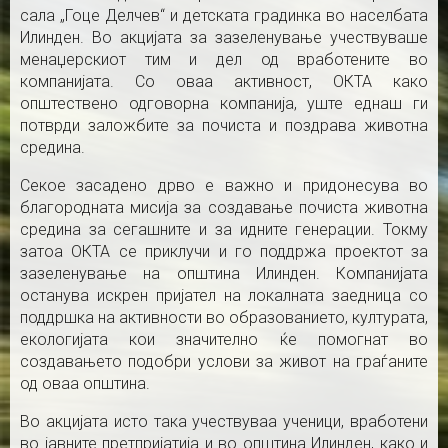
сала „Гоце Делчев“ и детската градинка во населбата
Илинден. Во акцијата за зазеленување учествуваше
менаџерскиот тим и дел од вработените во
компанијата. Со оваа активност, ОКТА како
општествено одговорна компанија, уште еднаш ги
потврди заложбите за почиста и поздрава животна
средина.
Секое засадено дрво е важно и придонесува во
благородната мисија за создавање почиста животна
средина за сегашните и за идните генерации. Токму
затоа ОКТА се приклучи и го поддржа проектот за
зазеленување на општина Илинден. Компанијата
останува искрен пријател на локалната заедница со
поддршка на активности во образованието, културата,
екологијата кои значително ќе помогнат во
создавањето подобри услови за живот на граѓаните
од оваа општина.
Во акцијата исто така учествуваа ученици, вработени
во јавните претпријатија и во општина Илинден, како и