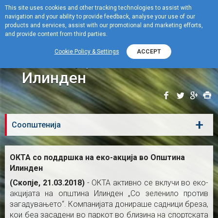
This site uses cookies and other tracking technologies to assist with
navigation and your ability to provide feedback, analyse your use of our
Menu
products and services, assist with our promotional and marketing efforts,
and provide content from third parties.
ОКТА со поддршка на
Cookie Policy & Settings
ACCEPT
еко-акција во Општина
Илинден
+
Соопштенија
ОКТА со поддршка на еко-акција во Општина
Илинден
(Скопје,
21.03.2018)
-
ОКТА активно се вклучи во еко-
акцијата на општина Илинден „Со зеленило против
загадувањето“. Компанијата донираше садници бреза,
кои беа засадени во паркот во близина на спортската