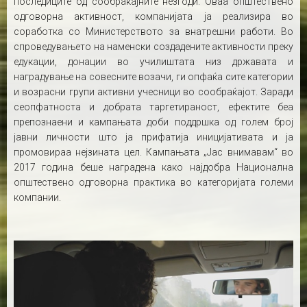
последиците од сообраќајните незгоди. Оваа општествено
одговорна активност, компанијата ја реализира во
соработка со Министерството за внатрешни работи. Во
спроведувањето на наменски создадените активности преку
едукации, донации во училиштата низ државата и
наградување на совесните возачи, ги опфаќа сите категории
и возрасни групи активни учесници во сообраќајот. Заради
сеопфатноста и добрата таргетираност, ефектите беа
препознаени и кампањата доби поддршка од голем број
јавни личности што ја прифатија иницијативата и ја
промовираа нејзината цел. Кампањата „Јас внимавам“ во
2017 година беше наградена како најдобра Национална
општествено одговорна практика во категоријата големи
компании.