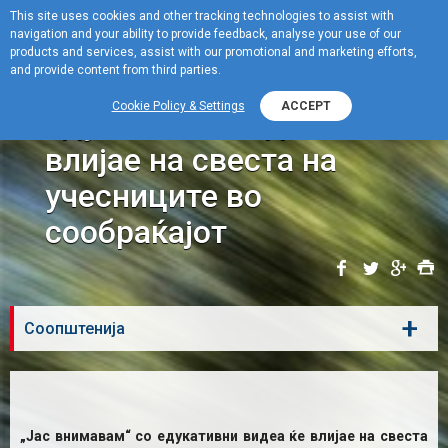
This site uses cookies and other tracking technologies to assist with
navigation and your ability to provide feedback, analyse your use of our
Menu
products and services, assist with our promotional and marketing efforts,
and provide content from third parties.
„Јас внимавам“ со
Cookie Policy & Settings
ACCEPT
едукативни видеа ќе
влијае на свеста на
учесниците во
сообраќајот
+
Соопштенија
„Јас внимавам“ со едукативни видеа ќе влијае на свеста