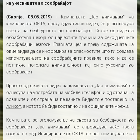
на учесниците во сообраќајот
(Скопје, 08.05.2019)
- Кампањата „Јас внимавам“ на
компанијата ОКТА, преку едукативни видеа, ќе ја зголемува
свеста за безбедноста во сообраќајот. Секое од видеата
обработува некоја од најчестите причини за секојдневните
сообраќајни незгоди. Главната цел е преку содржината на
овие видеа да се информира за опасностите што ги создава
непочитувањето на сообраќајните правила, како и да се
поттикне поголема внимателност кај сите учесници во
сообраќајот.
Првото од серијата видеа за кампањата „Јас внимавам“ се
однесува на употребата на мобилен телефон и од страна на
возачите и од страна на пешачите. Видеото е поставено на
линкот
, а истото ќе биде достапно и на социјалните мрежи.
Кампањата за зголемување на свеста за безбедноста во
сообраќајот „Јас внимавам“ се спроведува веќе трета
година по ред. Иницирана е од ОКТА, со цел намалување на