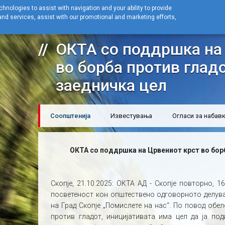
hnologies to assist with navigation and your ability to provide
nd services, assist with our promotional and marketing efforts,
Home
Новости
Соопштенија
ОКТА со поддршка на Црвениот к
ОКТА со поддршка на
во борба против гладо
заедничка цел
Соопштенија
Известувања
Огласи за набав
ОКТА со поддршка на Црвениот крст во борб
Скопје, 21.10.2025: ОКТА АД - Скопје повторно, 1
посветеност кон општествено одговорното делув
на Град Скопје „Помислете на нас“. По повод обе
против гладот, иницијативата има цел да ја по