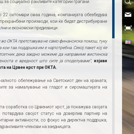
ош за социјално ранливите категории граѓани.
о 22 октомври оваа година, компанијата обезбедува
прехранбени производи, кои ќе бидат дистрибуирани
јални и економски предизвици.
с во ОКТА претставува не само финансиска помош, туку
 кои таа поддршка им е најпотребна. Секој пакет кој ќе
потсетник дека заедно можеме да направиме вистинска
рноста е вредност што сите ја споделуваме“
,
изјави
та на Црвен крст при ОКТА.
налното обележување на Светскиот ден на храната,
рите за намалување на гладот и сиромаштијата на
та соработка со Црвениот крст, ја покажува својата
 потврдува својот статус на доверлив партнер на
итарни активности, со фокус на директна поддршка,
ајранливите членови на заедницата.