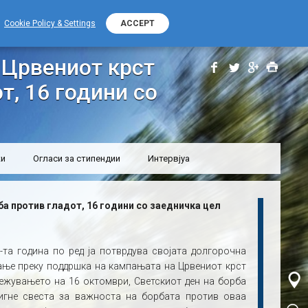
+389 (0) 2 2532 000
Контакт телефон
Cookie Policy & Settings
ACCEPT
рст во борба против гладот, 16 години со заедничка цел
 Црвениот крст
т, 16 години со
ки
Огласи за стипендии
Интервјуа
а против гладот, 16 години со заедничка цел
6-та година по ред ја потврдува својата долгорочна
ање преку поддршка на кампањата на Црвениот крст
лежувањето на 16 октомври, Светскиот ден на борба
дигне свеста за важноста на борбата против оваа