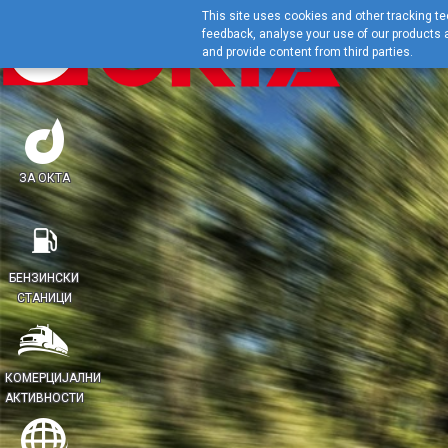
This site uses cookies and other tracking tec
feedback, analyse your use of our products a
and provide content from third parties.
ЗА ОКТА
БЕНЗИНСКИ
СТАНИЦИ
КОМЕРЦИЈАЛНИ
АКТИВНОСТИ