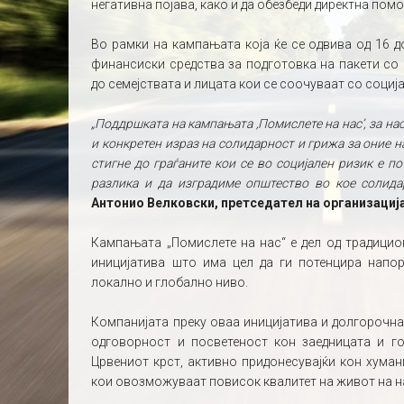
негативна појава, како и да обезбеди директна пом
Во рамки на кампањата која ќе се одвива од 16 д
финансиски средства за подготовка на пакети со 
до семејствата и лицата кои се соочуваат со соци
„Поддршката на кампањата ‚Помислете на нас’, за на
и конкретен израз на солидарност и грижа за оние на
стигне до граѓаните кои се во социјален ризик е 
разлика и да изградиме општество во кое солида
Антонио Велковски, претседател на организација
Кампањата „Помислете на нас“ е дел од традицио
иницијатива што има цел да ги потенцира напо
локално и глобално ниво.
Компанијата преку оваа иницијатива и долгорочна
одговорност и посветеност кон заедницата и го
Црвениот крст, активно придонесувајќи кон хуман
кои овозможуваат повисок квалитет на живот на н