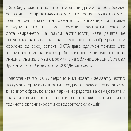
„Се обидуваме на нашите штитеници да им го обезбедиме
сето она што претставува дом и што произлегува од домот.
Тоа е суштината на самата организација и токму
стимулирањето на тие семејни вредности како и
организирањето на вакви активности, каде децата ќе
почувствуваат дел од таа атмосфера е добредојдено и
корисно од секој аспект. ОКТА дава одличен пример што
значи ваков тип на тимска работа и пресреќни сме што оваа
иницијатива излегува од рамките на обична донација“, изјави
Јулијана Гапо, Директор на СОС Детско село.
Вработените во ОКТА редовно иницираат и земаат учество
во хуманитарни активности. Неодамна преку откажување од
дневниот оброк, донираа парични средства за семејствата и
граѓаните кои се во тешка социјална положба, а три пати во
годината организираат и крводарителски акцији.