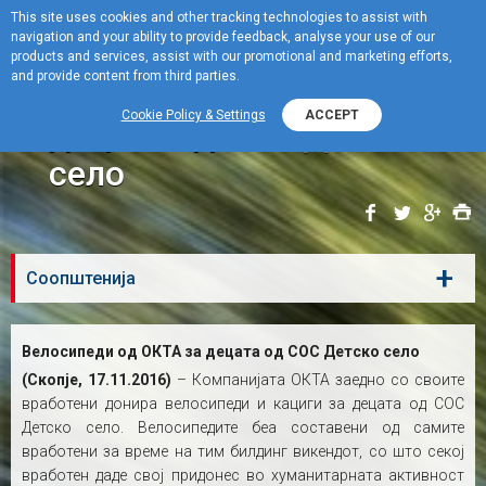
This site uses cookies and other tracking technologies to assist with
navigation and your ability to provide feedback, analyse your use of our
Menu
products and services, assist with our promotional and marketing efforts,
and provide content from third parties.
Велосипеди од ОКТА за
Cookie Policy & Settings
ACCEPT
децата од СОС Детско
село
+
Соопштенија
Велосипеди од ОКТА за децата од СОС Детско село
(Скопје, 17.11.2016)
– Компанијата ОКТА заедно со своите
вработени донира велосипеди и кациги за децата од СОС
Детско село. Велосипедите беа составени од самите
вработени за време на тим билдинг викендот, со што секој
вработен даде свој придонес во хуманитарната активност