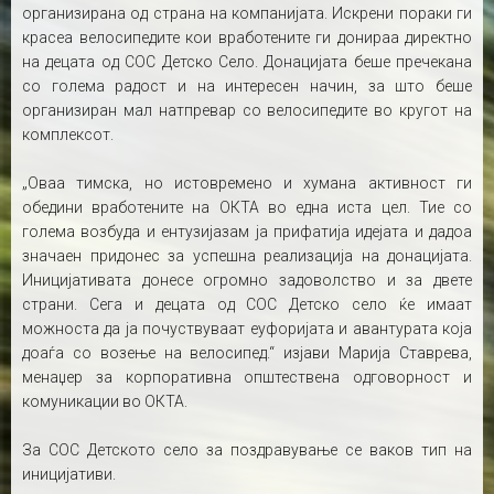
организирана од страна на компанијата. Искрени пораки ги
красеа велосипедите кои вработените ги донираа директно
на децата од СОС Детско Село. Донацијата беше пречекана
со голема радост и на интересен начин, за што беше
организиран мал натпревар со велосипедите во кругот на
комплексот.
„Оваа тимска, но истовремено и хумана активност ги
обедини вработените на ОКТА во една иста цел. Тие со
голема возбуда и ентузијазам ја прифатија идејата и дадоа
значаен придонес за успешна реализација на донацијата.
Иницијативата донесе огромно задоволство и за двете
страни. Сега и децата од СОС Детско село ќе имаат
можноста да ја почуствуваат еуфоријата и авантурата која
доаѓа со возење на велосипед.“ изјави Марија Ставрева,
менаџер за корпоративна општествена одговорност и
комуникации во ОКТА.
За СОС Детското село за поздравување се ваков тип на
иницијативи.