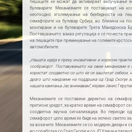
пешаците ќе можат да активираат вклучување з
булеварите. Механизмите се поставуваат на ко
неопходно зголемување на безбедноста на пеш
семафорите на булевар Србија, во близина на по
монтирани и на булеварите Трета Македонска Бр
Поставувањето ваква регулација е сè почеста пра
на пешаците при преминување на големите крстосн
автомобилите.
„Нашата идеја е преку иновативни и корисни практ
сообраќајот. Поставувањето на овие механизми е н
користат соодветно со што ќе се заштитат себеси, н
драго што наидовме на поддршка од Град Скопје за
нашата кампања Јас внимавам”
, изјави Јанис Герул
Механизмите се поставени директно на семафо
притисне уредот, за кратко време на семафорот се 
соодветна звучна сигнализација. Во периоди о
семафорот цело време ќе биде на зелено светло з
за возачите. Механизмите се со модерен дизајн и 
во соработка со Град Скопје и со ЈП Улици и патишт