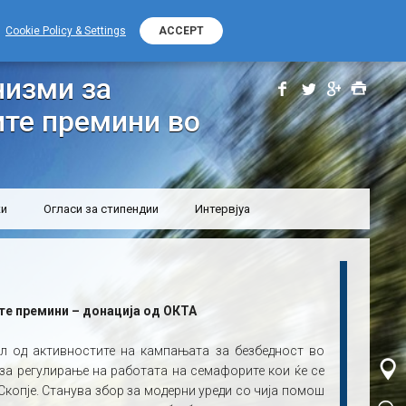
+389 (0) 2 2532 000
Контакт телефон
Cookie Policy & Settings
ACCEPT
улација на пешачките премини во Скопје
изми за
ите премини во
ки
Огласи за стипендии
Интервјуа
те премини – донација од ОКТА
л од активностите на кампањата за безбедност во
за регулирање на работата на семафорите кои ќе се
Скопје. Станува збор за модерни уреди со чија помош