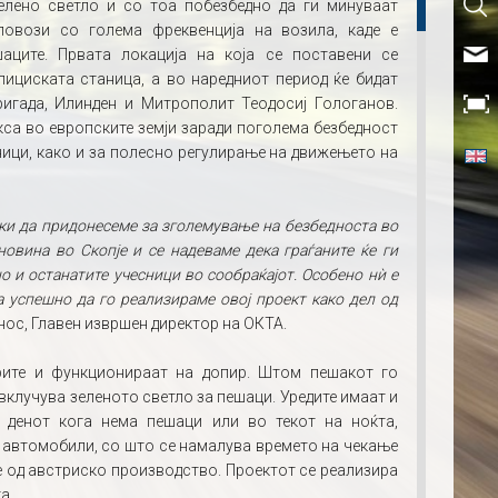
елено светло и со тоа побезбедно да ги минуваат
ловози со голема фреквенција на возила, каде е
аците. Првата локација на која се поставени се
лициската станица, а во наредниот период ќе бидат
игада, Илинден и Митрополит Теодосиј Гологанов.
кса во европските земји заради поголема безбедност
ици, како и за полесно регулирање на движењето на
ики да придонесеме за зголемување на безбедноста во
овина во Скопје и се надеваме дека граѓаните ќе ги
о и останатите учесници во сообраќајот. Особено нѝ е
 успешно да го реализираме овој проект како дел од
анос, Главен извршен директор на ОКТА.
рите и функционираат на допир. Штом пешакот го
вклучува зеленото светло за пешаци. Уредите имаат и
д денот кога нема пешаци или во текот на ноќта,
а автомобили, со што се намалува времето на чекање
се од австриско производство. Проектот се реализира
а.