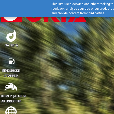
This site uses cookies and other tracking tec
feedback, analyse your use of our products a
and provide content from third parties.
ЗА ОКТА
БЕНЗИНСКИ
СТАНИЦИ
КОМЕРЦИЈАЛНИ
АКТИВНОСТИ