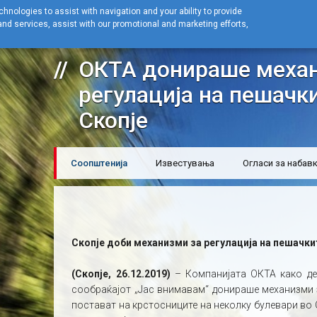
hnologies to assist with navigation and your ability to provide
nd services, assist with our promotional and marketing efforts,
Home
Новости
Соопштенија
ОКТА донираше механизми за рег
ОКТА донираше механ
регулација на пешачк
Скопје
Соопштенија
Известувања
Огласи за набав
Скопје доби механизми за регулација на пешачки
(Скопје, 26.12.2019)
– Компанијата ОКТА како де
сообраќајот „Јас внимавам“ донираше механизми 
постават на крстосниците на неколку булевари во 