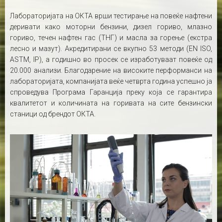
Лабораторијата на ОКТА врши тестирање на повеќе нафтени
деривати како моторни бензини, дизел гориво, млазно
гориво, течен нафтен гас (ТНГ) и масла за горење (екстра
лесно и мазут). Акредитирани се вкупно 53 методи (EN ISO,
ASTM, IP), а годишно во просек се изработуваат повеќе од
20.000 анализи. Благодарение на високите перформанси на
лабораторијата, компанијата веќе четврта година успешно ја
спроведува Програма Гаранција преку која се гарантира
квалитетот и количината на горивата на сите бензински
станици од брендот ОКТА.