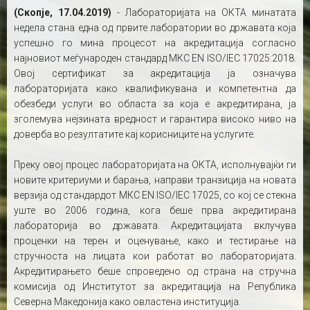
(Скопје, 17.04.2019)
- Лабораторијата на ОКТА минатата
недела стана една од првите лаборатории во државата која
успешно го мина процесот на акредитација согласно
најновиот меѓународен стандард МКС EN ISO/IEC 17025:2018.
Овој сертификат за акредитација ја означува
лабораторијата како квалификувана и компетентна да
обезбеди услуги во областа за која е акредитирана, ја
зголемува нејзината вредност и гарантира високо ниво на
доверба во резултатите кај корисниците на услугите.
Преку овој процес лабораторијата на ОКТА, исполнувајќи ги
новите критериуми и барања, направи транзиција на новата
верзија од стандардот МКС EN ISO/IEC 17025, со кој се стекна
уште во 2006 година, кога беше прва акредитирана
лабораторија во државата. Акредитацијата вклучува
проценки на терен и оценување, како и тестирање на
стручноста на лицата кои работат во лабораторијата.
Акредитирањето беше спроведено од страна на стручна
комисија од Институтот за акредитација на Република
Северна Македонија како овластена институција.