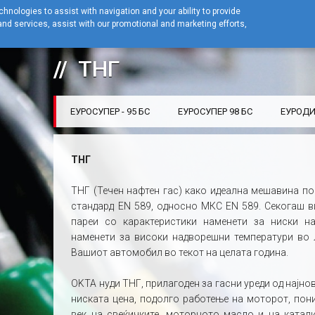
hnologies to assist with navigation and your ability to provide
nd services, assist with our promotional and marketing efforts,
Home
Бензински станици
Производи
ТНГ
ТНГ
ЕУРОСУПЕР - 95 БС
ЕУРОСУПЕР 98 БС
ЕУРОДИ
ТНГ
ТНГ (Течен нафтен гас) како идеална мешавина по
стандард EN 589, односно МКС EN 589. Секогаш в
пареи со карактеристики наменети за ниски н
наменети за високи надворешни температури во
Вашиот автомобил во текот на целата година.
OKTA нуди ТНГ, прилагоден за гасни уреди од најно
ниската цена, подолго работење на моторот, пон
век на свеќичките, моторното масло и на катал