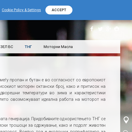
+389 (0) 2 2532 000
Контакт телефон
Cookie Policy & Settings
ACCEPT
ЗЕЛ БС
ТНГ
Моторни Масла
меѓу пропан и бутан е во согласност со европскиот
исокиот моторен октански број, како и притисок на
адворешни температури во зима и карактеристики
 лето овозможуваат идеална работа на моторот на
вата генерација. Придобивките од користењето ТНГ се
иски трошоци за одржување, како и подолг животен
изаторот. Воедно тоа е еколошки поприфатливо за